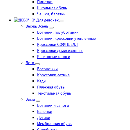
Пинетки
Школьная обувь
Чешки, балетки
Для девочек
Весна/Осень
Ботинки, полуботинки
Ботинки, кроссовки утепленные
Кроссовки СОФТШЕЛЛ
Кроссовки демисезонные
Резиновые сапоги
Лето
Босоножки
Кроссовки летние
Кеды
Пляжная обувь
Текстильная обувь
Зима
Ботинки и сапоги
Валенки
Дутики
Мембранная обувь