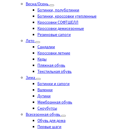
Весна/Осень
Ботинки, полуботинки
Ботинки, кроссовки утепленные
Кроссовки СОФТШЕЛЛ
Кроссовки демисезонные
Резиновые сапоги
Лето
Cандалии
Кроссовки летние
Кеды
Пляжная обувь
Текстильная обувь
Зима
Ботинки и сапоги
Валенки
Дутики
Мембранная обувь
Сноубутсы
Всесезонная обувь
Обувь для дома
Первые шаги