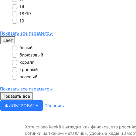
18
18-19
19
Показать все параметры
Цвет
белый
бирюзовый
коралл
красный
розовый
Показать все параметры
Показать все
Cбросить
Хотя слово Kenkä выглядит как финское, это россий
ботинки из ткани-«металлик», удобные кеды и амор