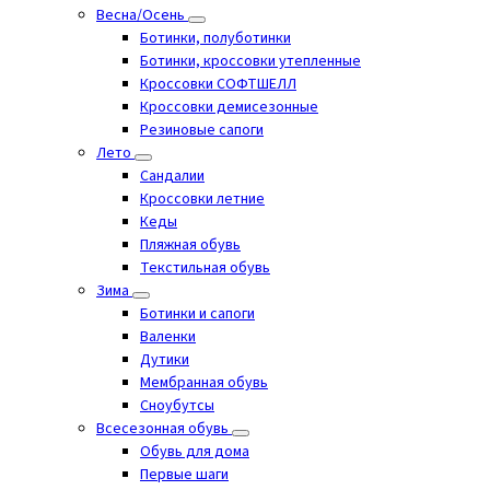
Весна/Осень
Ботинки, полуботинки
Ботинки, кроссовки утепленные
Кроссовки СОФТШЕЛЛ
Кроссовки демисезонные
Резиновые сапоги
Лето
Cандалии
Кроссовки летние
Кеды
Пляжная обувь
Текстильная обувь
Зима
Ботинки и сапоги
Валенки
Дутики
Мембранная обувь
Сноубутсы
Всесезонная обувь
Обувь для дома
Первые шаги