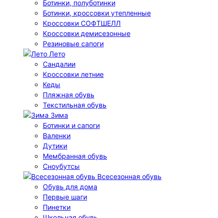
Ботинки, полуботинки
Ботинки, кроссовки утепленные
Кроссовки СОФТШЕЛЛ
Кроссовки демисезонные
Резиновые сапоги
Лето
Cандалии
Кроссовки летние
Кеды
Пляжная обувь
Текстильная обувь
Зима
Ботинки и сапоги
Валенки
Дутики
Мембранная обувь
Сноубутсы
Всесезонная обувь
Обувь для дома
Первые шаги
Пинетки
Школьная обувь