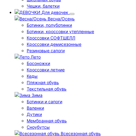
Чешки, балетки
Для девочек
Весна/Осень
Ботинки, полуботинки
Ботинки, кроссовки утепленные
Кроссовки СОФТШЕЛЛ
Кроссовки демисезонные
Резиновые сапоги
Лето
Босоножки
Кроссовки летние
Кеды
Пляжная обувь
Текстильная обувь
Зима
Ботинки и сапоги
Валенки
Дутики
Мембранная обувь
Сноубутсы
Всесезонная обувь