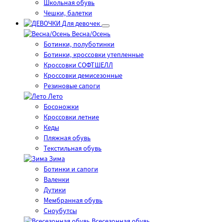
Школьная обувь
Чешки, балетки
Для девочек
Весна/Осень
Ботинки, полуботинки
Ботинки, кроссовки утепленные
Кроссовки СОФТШЕЛЛ
Кроссовки демисезонные
Резиновые сапоги
Лето
Босоножки
Кроссовки летние
Кеды
Пляжная обувь
Текстильная обувь
Зима
Ботинки и сапоги
Валенки
Дутики
Мембранная обувь
Сноубутсы
Всесезонная обувь