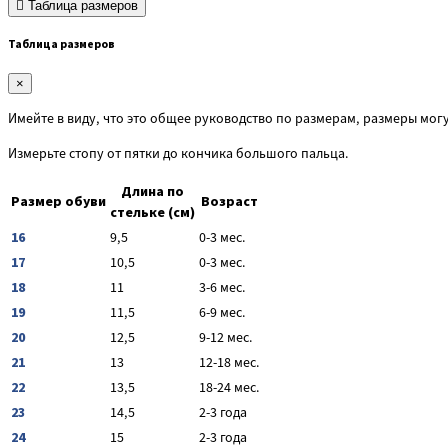
Таблица размеров
Таблица размеров
×
Имейте в виду, что это общее руководство по размерам, размеры могу
Измерьте стопу от пятки до кончика большого пальца.
Длина по
Размер обуви
Возраст
стельке (см)
16
9,5
0-3 мес.
17
10,5
0-3 мес.
18
11
3-6 мес.
19
11,5
6-9 мес.
20
12,5
9-12 мес.
21
13
12-18 мес.
22
13,5
18-24 мес.
23
14,5
2-3 года
24
15
2-3 года