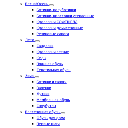
Весна/Осень
Ботинки, полуботинки
Ботинки, кроссовки утепленные
Кроссовки СОФТШЕЛЛ
Кроссовки демисезонные
Резиновые сапоги
Лето
Cандалии
Кроссовки летние
Кеды
Пляжная обувь
Текстильная обувь
Зима
Ботинки и сапоги
Валенки
Дутики
Мембранная обувь
Сноубутсы
Всесезонная обувь
Обувь для дома
Первые шаги