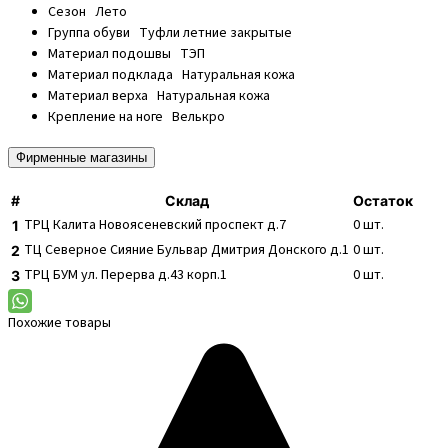
Сезон
Лето
Группа обуви
Туфли летние закрытые
Материал подошвы
ТЭП
Материал подклада
Натуральная кожа
Материал верха
Натуральная кожа
Крепление на ноге
Велькро
Фирменные магазины
#
Склад
Остаток
ТРЦ Калита
Новоясеневский проспект д.7
0
шт.
1
ТЦ Северное Сияние
Бульвар Дмитрия Донского д.1
0
шт.
2
ТРЦ БУМ
ул. Перерва д.43 корп.1
0
шт.
3
Похожие товары