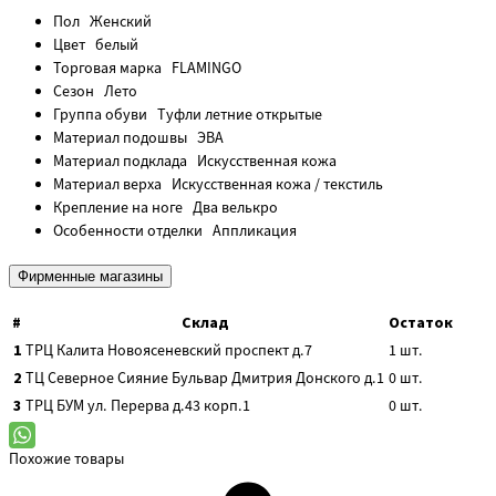
Пол
Женский
Цвет
белый
Торговая марка
FLAMINGO
Сезон
Лето
Группа обуви
Туфли летние открытые
Материал подошвы
ЭВА
Материал подклада
Искусственная кожа
Материал верха
Искусственная кожа / текстиль
Крепление на ноге
Два велькро
Особенности отделки
Аппликация
Фирменные магазины
#
Склад
Остаток
1
ТРЦ Калита
Новоясеневский проспект д.7
1
шт.
2
ТЦ Северное Сияние
Бульвар Дмитрия Донского д.1
0
шт.
3
ТРЦ БУМ
ул. Перерва д.43 корп.1
0
шт.
Похожие товары