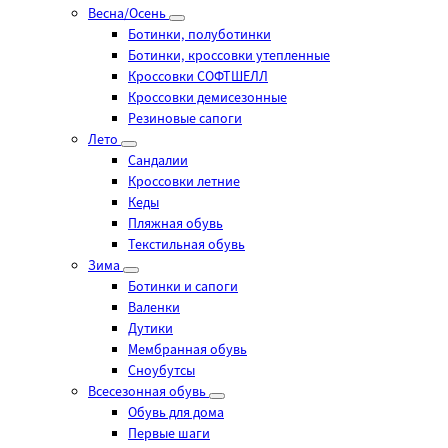
Весна/Осень
Ботинки, полуботинки
Ботинки, кроссовки утепленные
Кроссовки СОФТШЕЛЛ
Кроссовки демисезонные
Резиновые сапоги
Лето
Cандалии
Кроссовки летние
Кеды
Пляжная обувь
Текстильная обувь
Зима
Ботинки и сапоги
Валенки
Дутики
Мембранная обувь
Сноубутсы
Всесезонная обувь
Обувь для дома
Первые шаги