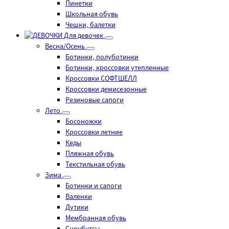
Пинетки
Школьная обувь
Чешки, балетки
Для девочек
Весна/Осень
Ботинки, полуботинки
Ботинки, кроссовки утепленные
Кроссовки СОФТШЕЛЛ
Кроссовки демисезонные
Резиновые сапоги
Лето
Босоножки
Кроссовки летние
Кеды
Пляжная обувь
Текстильная обувь
Зима
Ботинки и сапоги
Валенки
Дутики
Мембранная обувь