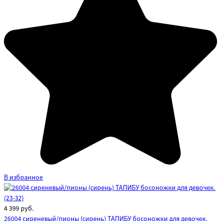
В избранное
4 399
руб.
26004 сиреневый/пионы (сирень) ТАПИБУ босоножки для девочек.