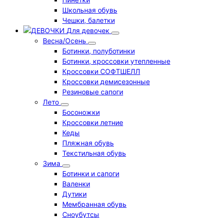
Школьная обувь
Чешки, балетки
Для девочек
Весна/Осень
Ботинки, полуботинки
Ботинки, кроссовки утепленные
Кроссовки СОФТШЕЛЛ
Кроссовки демисезонные
Резиновые сапоги
Лето
Босоножки
Кроссовки летние
Кеды
Пляжная обувь
Текстильная обувь
Зима
Ботинки и сапоги
Валенки
Дутики
Мембранная обувь
Сноубутсы