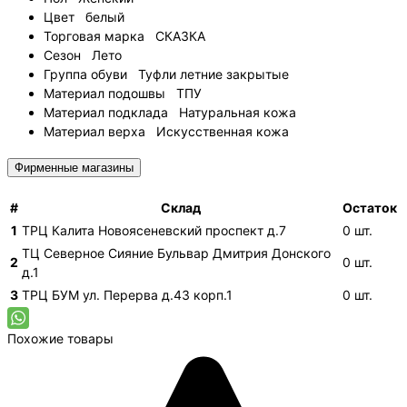
Цвет
белый
Торговая марка
СКАЗКА
Сезон
Лето
Группа обуви
Туфли летние закрытые
Материал подошвы
ТПУ
Материал подклада
Натуральная кожа
Материал верха
Искусственная кожа
Фирменные магазины
#
Склад
Остаток
1
ТРЦ Калита
Новоясеневский проспект д.7
0
шт.
ТЦ Северное Сияние
Бульвар Дмитрия Донского
2
0
шт.
д.1
3
ТРЦ БУМ
ул. Перерва д.43 корп.1
0
шт.
Похожие товары