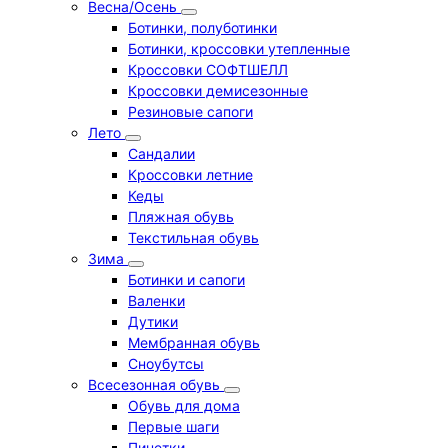
Весна/Осень
Ботинки, полуботинки
Ботинки, кроссовки утепленные
Кроссовки СОФТШЕЛЛ
Кроссовки демисезонные
Резиновые сапоги
Лето
Cандалии
Кроссовки летние
Кеды
Пляжная обувь
Текстильная обувь
Зима
Ботинки и сапоги
Валенки
Дутики
Мембранная обувь
Сноубутсы
Всесезонная обувь
Обувь для дома
Первые шаги
Пинетки