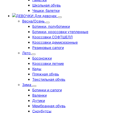
Школьная обувь
Чешки, балетки
Для девочек
Весна/Осень
Ботинки, полуботинки
Ботинки, кроссовки утепленные
Кроссовки СОФТШЕЛЛ
Кроссовки демисезонные
Резиновые сапоги
Лето
Босоножки
Кроссовки летние
Кеды
Пляжная обувь
Текстильная обувь
Зима
Ботинки и сапоги
Валенки
Дутики
Мембранная обувь
Сноубутсы