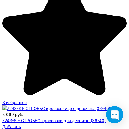
В избранное
5 099
руб.
7243-6 F СТРОББС кроссовки для девочек. (36-40)
Добавить