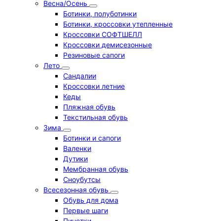
Весна/Осень
Ботинки, полуботинки
Ботинки, кроссовки утепленные
Кроссовки СОФТШЕЛЛ
Кроссовки демисезонные
Резиновые сапоги
Лето
Cандалии
Кроссовки летние
Кеды
Пляжная обувь
Текстильная обувь
Зима
Ботинки и сапоги
Валенки
Дутики
Мембранная обувь
Сноубутсы
Всесезонная обувь
Обувь для дома
Первые шаги
Пинетки