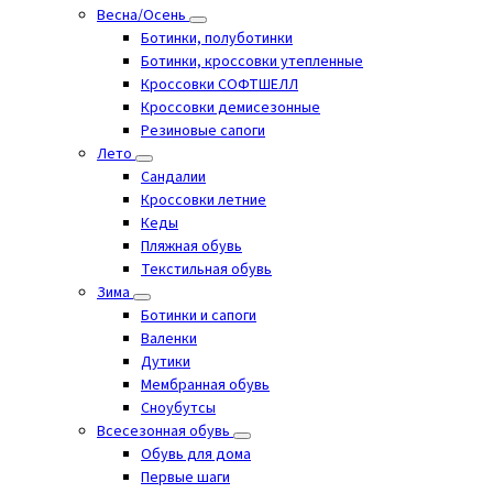
Весна/Осень
Ботинки, полуботинки
Ботинки, кроссовки утепленные
Кроссовки СОФТШЕЛЛ
Кроссовки демисезонные
Резиновые сапоги
Лето
Cандалии
Кроссовки летние
Кеды
Пляжная обувь
Текстильная обувь
Зима
Ботинки и сапоги
Валенки
Дутики
Мембранная обувь
Сноубутсы
Всесезонная обувь
Обувь для дома
Первые шаги