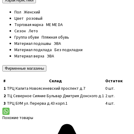
Характеристики
Пол
Женский
Цвет
розовый
Торговая марка
ME ME DA
Сезон
Лето
Группа обуви
Пляжная обувь
Материал подошвы
ЭВА
Материал подклада
Без подкладки
Материал верха
ЭВА
Фирменные магазины
#
Склад
Остаток
1
ТРЦ Калита
Новоясеневский проспект д.7
0
шт.
2
ТЦ Северное Сияние
Бульвар Дмитрия Донского д.1
2
шт.
3
ТРЦ БУМ
ул. Перерва д.43 корп.1
4
шт.
Похожие товары