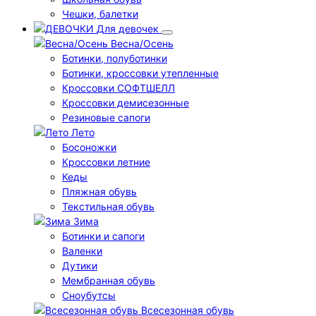
Чешки, балетки
Для девочек
Весна/Осень
Ботинки, полуботинки
Ботинки, кроссовки утепленные
Кроссовки СОФТШЕЛЛ
Кроссовки демисезонные
Резиновые сапоги
Лето
Босоножки
Кроссовки летние
Кеды
Пляжная обувь
Текстильная обувь
Зима
Ботинки и сапоги
Валенки
Дутики
Мембранная обувь
Сноубутсы
Всесезонная обувь