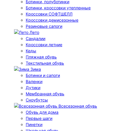
Ботинки, полуботинки
Ботинки, кроссовки утепленные
Кроссовки СОФТШЕЛЛ
Кроссовки демисезонные
Резиновые сапоги
Лето
Cандалии
Кроссовки летние
Кеды
Пляжная обувь
Текстильная обувь
Зима
Ботинки и сапоги
Валенки
Дутики
Мембранная обувь
Сноубутсы
Всесезонная обувь
Обувь для дома
Первые шаги
Пинетки
Школьная обувь