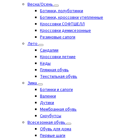
Весна/Осень
Ботинки, полуботинки
Ботинки, кроссовки утепленные
Кроссовки СОФТШЕЛЛ
Кроссовки демисезонные
Резиновые сапоги
Лето
Cандалии
Кроссовки летние
Кеды
Пляжная обувь
Текстильная обувь
Зима
Ботинки и сапоги
Валенки
Дутики
Мембранная обувь
Сноубутсы
Всесезонная обувь
Обувь для дома
Первые шаги