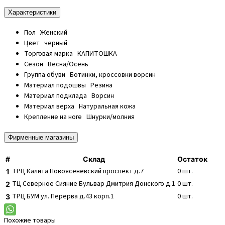
Характеристики
Пол
Женский
Цвет
черный
Торговая марка
КАПИТОШКА
Сезон
Весна/Осень
Группа обуви
Ботинки, кроссовки ворсин
Материал подошвы
Резина
Материал подклада
Ворсин
Материал верха
Натуральная кожа
Крепление на ноге
Шнурки/молния
Фирменные магазины
#
Склад
Остаток
ТРЦ Калита
Новоясеневский проспект д.7
0
шт.
1
ТЦ Северное Сияние
Бульвар Дмитрия Донского д.1
0
шт.
2
ТРЦ БУМ
ул. Перерва д.43 корп.1
0
шт.
3
Похожие товары