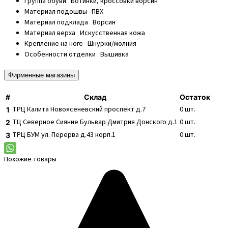
Группа обуви
Ботинки, кроссовки ворсин
Материал подошвы
ПВХ
Материал подклада
Ворсин
Материал верха
Искусственная кожа
Крепление на ноге
Шнурки/молния
Особенности отделки
Вышивка
Фирменные магазины
#
Склад
Остаток
ТРЦ Калита
Новоясеневский проспект д.7
0
шт.
1
ТЦ Северное Сияние
Бульвар Дмитрия Донского д.1
0
шт.
2
ТРЦ БУМ
ул. Перерва д.43 корп.1
0
шт.
3
Похожие товары