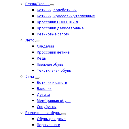
Весна/Осень
Ботинки, полуботинки
Ботинки, кроссовки утепленные
Кроссовки СОФТШЕЛЛ
Кроссовки демисезонные
Резиновые сапоги
Лето
Cандалии
Кроссовки летние
Кеды
Пляжная обувь
Текстильная обувь
Зима
Ботинки и сапоги
Валенки
Дутики
Мембранная обувь
Сноубутсы
Всесезонная обувь
Обувь для дома
Первые шаги