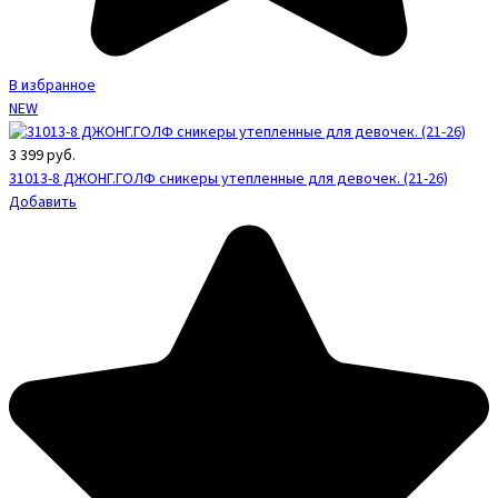
В избранное
NEW
3 399
руб.
31013-8 ДЖОНГ.ГОЛФ сникеры утепленные для девочек. (21-26)
Добавить