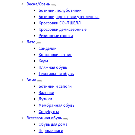
Весна/Осень
Ботинки, полуботинки
Ботинки, кроссовки утепленные
Кроссовки СОФТШЕЛЛ
Кроссовки демисезонные
Резиновые сапоги
Лето
Cандалии
Кроссовки летние
Кеды
Пляжная обувь
Текстильная обувь
Зима
Ботинки и сапоги
Валенки
Дутики
Мембранная обувь
Сноубутсы
Всесезонная обувь
Обувь для дома
Первые шаги