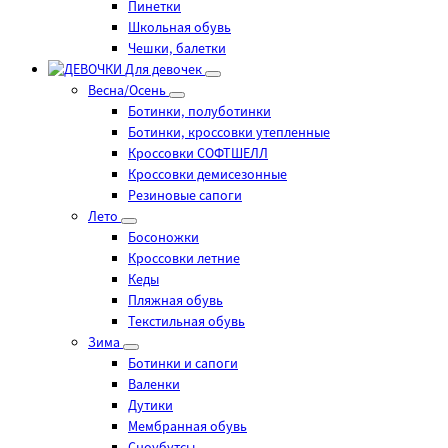
Пинетки
Школьная обувь
Чешки, балетки
Для девочек
Весна/Осень
Ботинки, полуботинки
Ботинки, кроссовки утепленные
Кроссовки СОФТШЕЛЛ
Кроссовки демисезонные
Резиновые сапоги
Лето
Босоножки
Кроссовки летние
Кеды
Пляжная обувь
Текстильная обувь
Зима
Ботинки и сапоги
Валенки
Дутики
Мембранная обувь