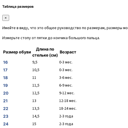
Таблица размеров
×
Имейте в виду, что это общее руководство по размерам, размеры мог
Измерьте стопу от пятки до кончика большого пальца.
Длина по
Размер обуви
Возраст
стельке (см)
9,5
0-3 мес.
16
10,5
0-3 мес.
17
11
3-6 мес.
18
11,5
6-9 мес.
19
12,5
9-12 мес.
20
13
12-18 мес.
21
13,5
18-24 мес.
22
14,5
2-3 года
23
15
2-3 года
24