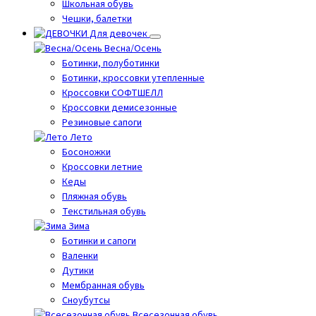
Школьная обувь
Чешки, балетки
Для девочек
Весна/Осень
Ботинки, полуботинки
Ботинки, кроссовки утепленные
Кроссовки СОФТШЕЛЛ
Кроссовки демисезонные
Резиновые сапоги
Лето
Босоножки
Кроссовки летние
Кеды
Пляжная обувь
Текстильная обувь
Зима
Ботинки и сапоги
Валенки
Дутики
Мембранная обувь
Сноубутсы
Всесезонная обувь