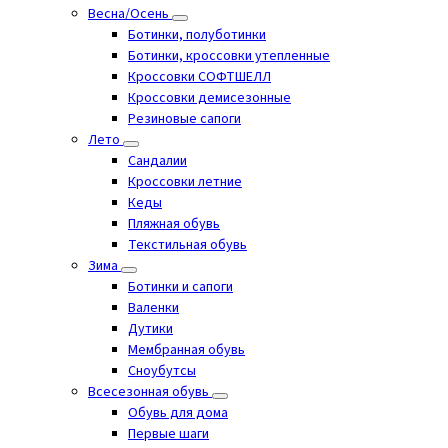
Весна/Осень
Ботинки, полуботинки
Ботинки, кроссовки утепленные
Кроссовки СОФТШЕЛЛ
Кроссовки демисезонные
Резиновые сапоги
Лето
Cандалии
Кроссовки летние
Кеды
Пляжная обувь
Текстильная обувь
Зима
Ботинки и сапоги
Валенки
Дутики
Мембранная обувь
Сноубутсы
Всесезонная обувь
Обувь для дома
Первые шаги