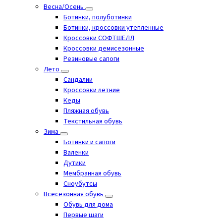
Весна/Осень
Ботинки, полуботинки
Ботинки, кроссовки утепленные
Кроссовки СОФТШЕЛЛ
Кроссовки демисезонные
Резиновые сапоги
Лето
Cандалии
Кроссовки летние
Кеды
Пляжная обувь
Текстильная обувь
Зима
Ботинки и сапоги
Валенки
Дутики
Мембранная обувь
Сноубутсы
Всесезонная обувь
Обувь для дома
Первые шаги