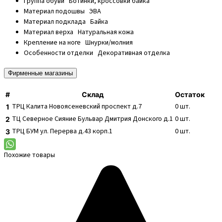
Группа обуви
Ботинки, кроссовки байка
Материал подошвы
ЭВА
Материал подклада
Байка
Материал верха
Натуральная кожа
Крепление на ноге
Шнурки/молния
Особенности отделки
Декоративная отделка
Фирменные магазины
#
Склад
Остаток
ТРЦ Калита
Новоясеневский проспект д.7
0
шт.
1
ТЦ Северное Сияние
Бульвар Дмитрия Донского д.1
0
шт.
2
ТРЦ БУМ
ул. Перерва д.43 корп.1
0
шт.
3
Похожие товары