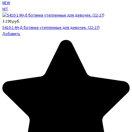
NEW
HIT
3 199
руб.
5410-1 М+Д ботинки утепленные для девочек. (22-27)
Добавить