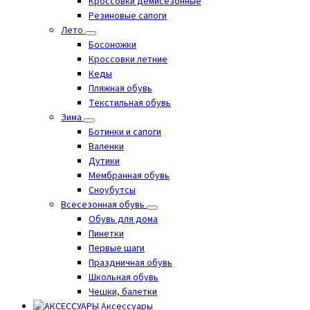
Кроссовки демисезонные
Резиновые сапоги
Лето
Босоножки
Кроссовки летние
Кеды
Пляжная обувь
Текстильная обувь
Зима
Ботинки и сапоги
Валенки
Дутики
Мембранная обувь
Сноубутсы
Всесезонная обувь
Обувь для дома
Пинетки
Первые шаги
Праздничная обувь
Школьная обувь
Чешки, балетки
Аксессуары