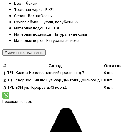
Цвет
белый
Торговая марка
PIXEL
Сезон
Весна/Осень
Группа обуви
Туфли, полуботинки
Материал подошвы
ТЭП
Материал подклада
Натуральная кожа
Материал верха
Натуральная кожа
Фирменные магазины
#
Склад
Остаток
ТРЦ Калита
Новоясеневский проспект д.7
0
шт.
1
ТЦ Северное Сияние
Бульвар Дмитрия Донского д.1
0
шт.
2
ТРЦ БУМ
ул. Перерва д.43 корп.1
0
шт.
3
Похожие товары