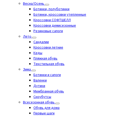
Весна/Осень
Ботинки, полуботинки
Ботинки, кроссовки утепленные
Кроссовки СОФТШЕЛЛ
Кроссовки демисезонные
Резиновые сапоги
Лето
Cандалии
Кроссовки летние
Кеды
Пляжная обувь
Текстильная обувь
Зима
Ботинки и сапоги
Валенки
Дутики
Мембранная обувь
Сноубутсы
Всесезонная обувь
Обувь для дома
Первые шаги