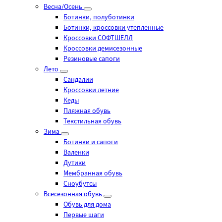
Весна/Осень
Ботинки, полуботинки
Ботинки, кроссовки утепленные
Кроссовки СОФТШЕЛЛ
Кроссовки демисезонные
Резиновые сапоги
Лето
Cандалии
Кроссовки летние
Кеды
Пляжная обувь
Текстильная обувь
Зима
Ботинки и сапоги
Валенки
Дутики
Мембранная обувь
Сноубутсы
Всесезонная обувь
Обувь для дома
Первые шаги