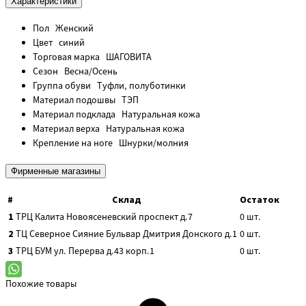
Характеристики
Пол
Женский
Цвет
синий
Торговая марка
ШАГОВИТА
Сезон
Весна/Осень
Группа обуви
Туфли, полуботинки
Материал подошвы
ТЭП
Материал подклада
Натуральная кожа
Материал верха
Натуральная кожа
Крепление на ноге
Шнурки/молния
Фирменные магазины
#
Склад
Остаток
1
ТРЦ Калита
Новоясеневский проспект д.7
0
шт.
2
ТЦ Северное Сияние
Бульвар Дмитрия Донского д.1
0
шт.
3
ТРЦ БУМ
ул. Перерва д.43 корп.1
0
шт.
Похожие товары