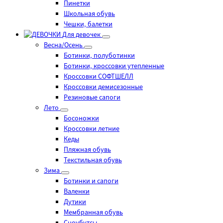
Пинетки
Школьная обувь
Чешки, балетки
Для девочек
Весна/Осень
Ботинки, полуботинки
Ботинки, кроссовки утепленные
Кроссовки СОФТШЕЛЛ
Кроссовки демисезонные
Резиновые сапоги
Лето
Босоножки
Кроссовки летние
Кеды
Пляжная обувь
Текстильная обувь
Зима
Ботинки и сапоги
Валенки
Дутики
Мембранная обувь