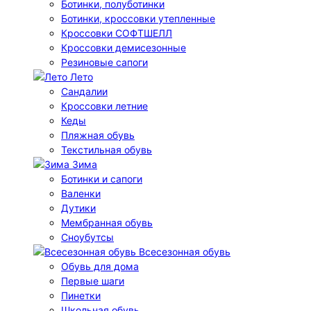
Ботинки, полуботинки
Ботинки, кроссовки утепленные
Кроссовки СОФТШЕЛЛ
Кроссовки демисезонные
Резиновые сапоги
Лето
Cандалии
Кроссовки летние
Кеды
Пляжная обувь
Текстильная обувь
Зима
Ботинки и сапоги
Валенки
Дутики
Мембранная обувь
Сноубутсы
Всесезонная обувь
Обувь для дома
Первые шаги
Пинетки
Школьная обувь