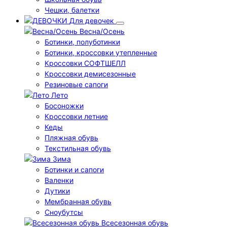
Чешки, балетки
Для девочек
Весна/Осень
Ботинки, полуботинки
Ботинки, кроссовки утепленные
Кроссовки СОФТШЕЛЛ
Кроссовки демисезонные
Резиновые сапоги
Лето
Босоножки
Кроссовки летние
Кеды
Пляжная обувь
Текстильная обувь
Зима
Ботинки и сапоги
Валенки
Дутики
Мембранная обувь
Сноубутсы
Всесезонная обувь