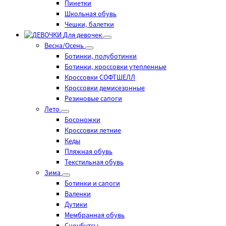
Пинетки
Школьная обувь
Чешки, балетки
Для девочек
Весна/Осень
Ботинки, полуботинки
Ботинки, кроссовки утепленные
Кроссовки СОФТШЕЛЛ
Кроссовки демисезонные
Резиновые сапоги
Лето
Босоножки
Кроссовки летние
Кеды
Пляжная обувь
Текстильная обувь
Зима
Ботинки и сапоги
Валенки
Дутики
Мембранная обувь