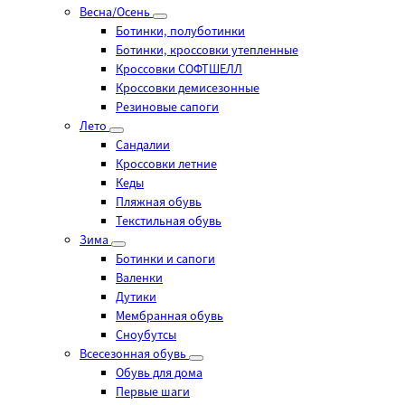
Весна/Осень
Ботинки, полуботинки
Ботинки, кроссовки утепленные
Кроссовки СОФТШЕЛЛ
Кроссовки демисезонные
Резиновые сапоги
Лето
Cандалии
Кроссовки летние
Кеды
Пляжная обувь
Текстильная обувь
Зима
Ботинки и сапоги
Валенки
Дутики
Мембранная обувь
Сноубутсы
Всесезонная обувь
Обувь для дома
Первые шаги