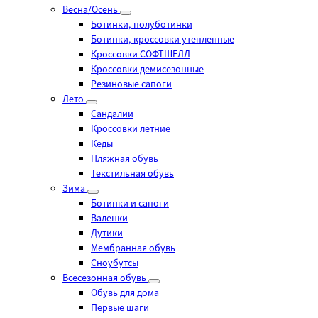
Весна/Осень
Ботинки, полуботинки
Ботинки, кроссовки утепленные
Кроссовки СОФТШЕЛЛ
Кроссовки демисезонные
Резиновые сапоги
Лето
Cандалии
Кроссовки летние
Кеды
Пляжная обувь
Текстильная обувь
Зима
Ботинки и сапоги
Валенки
Дутики
Мембранная обувь
Сноубутсы
Всесезонная обувь
Обувь для дома
Первые шаги