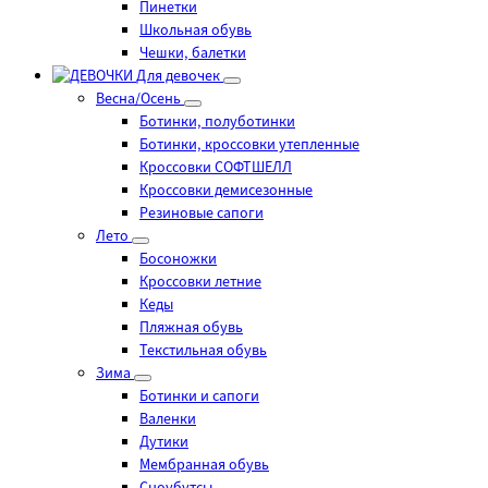
Пинетки
Школьная обувь
Чешки, балетки
Для девочек
Весна/Осень
Ботинки, полуботинки
Ботинки, кроссовки утепленные
Кроссовки СОФТШЕЛЛ
Кроссовки демисезонные
Резиновые сапоги
Лето
Босоножки
Кроссовки летние
Кеды
Пляжная обувь
Текстильная обувь
Зима
Ботинки и сапоги
Валенки
Дутики
Мембранная обувь