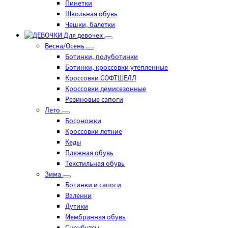
Пинетки
Школьная обувь
Чешки, балетки
Для девочек
Весна/Осень
Ботинки, полуботинки
Ботинки, кроссовки утепленные
Кроссовки СОФТШЕЛЛ
Кроссовки демисезонные
Резиновые сапоги
Лето
Босоножки
Кроссовки летние
Кеды
Пляжная обувь
Текстильная обувь
Зима
Ботинки и сапоги
Валенки
Дутики
Мембранная обувь