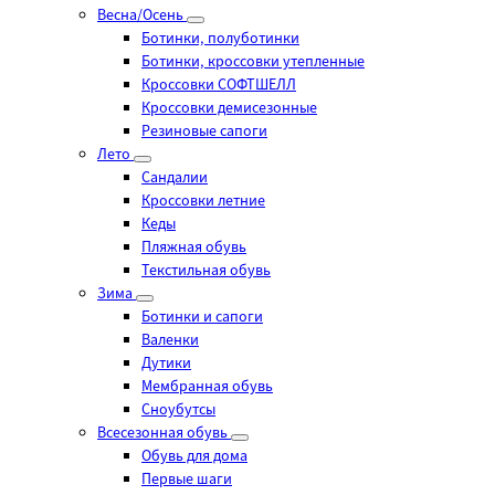
Весна/Осень
Ботинки, полуботинки
Ботинки, кроссовки утепленные
Кроссовки СОФТШЕЛЛ
Кроссовки демисезонные
Резиновые сапоги
Лето
Cандалии
Кроссовки летние
Кеды
Пляжная обувь
Текстильная обувь
Зима
Ботинки и сапоги
Валенки
Дутики
Мембранная обувь
Сноубутсы
Всесезонная обувь
Обувь для дома
Первые шаги