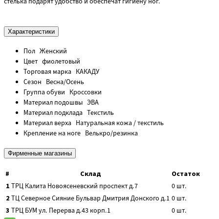
стелька подарят удобство и обеспечат гигиену ног.
Характеристики
Пол
Женский
Цвет
фиолетовый
Торговая марка
КАКАДУ
Сезон
Весна/Осень
Группа обуви
Кроссовки
Материал подошвы
ЭВА
Материал подклада
Текстиль
Материал верха
Натуральная кожа / текстиль
Крепление на ноге
Велькро/резинка
Фирменные магазины
#
Склад
Остаток
1
ТРЦ Калита
Новоясеневский проспект д.7
0
шт.
2
ТЦ Северное Сияние
Бульвар Дмитрия Донского д.1
0
шт.
3
ТРЦ БУМ
ул. Перерва д.43 корп.1
0
шт.