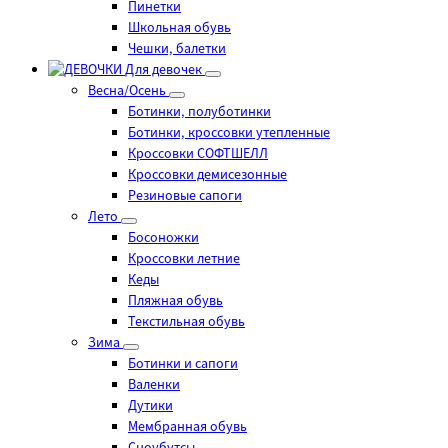
Пинетки
Школьная обувь
Чешки, балетки
Для девочек
Весна/Осень
Ботинки, полуботинки
Ботинки, кроссовки утепленные
Кроссовки СОФТШЕЛЛ
Кроссовки демисезонные
Резиновые сапоги
Лето
Босоножки
Кроссовки летние
Кеды
Пляжная обувь
Текстильная обувь
Зима
Ботинки и сапоги
Валенки
Дутики
Мембранная обувь