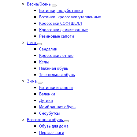
Весна/Осень
Ботинки, полуботинки
Ботинки, кроссовки утепленные
Кроссовки СОФТШЕЛЛ
Кроссовки демисезонные
Резиновые сапоги
Лето
Cандалии
Кроссовки летние
Кеды
Пляжная обувь
Текстильная обувь
Зима
Ботинки и сапоги
Валенки
Дутики
Мембранная обувь
Сноубутсы
Всесезонная обувь
Обувь для дома
Первые шаги