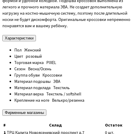
формой и удобной колодкой. Подошва кроссовок выполнена из
легкого и прочного материала ЭВА. Не создает дополнительную
нагрузку на костно-мышечную систему, поэтому после длительной
носки не будет дискомфорта. Оригинальные кроссовки непременно
понравятся вам и вашему ребёнку.
Характеристики
Пол
Женский
Цвет
розовый
Торговая марка
PIXEL
Сезон
Весна/Осень
Группа обуви
Кроссовки
Материал подошвы
ЭВА
Материал подклада
Текстиль
Материал верха
Текстиль / softshell
Крепление на ноге
Велькро/резинка
Фирменные магазины
#
Склад
Остаток
1
ТРЦ Калита
Новоясеневский проспект д.7
0
шт.