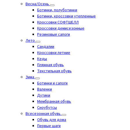
Весна/Осень
Ботинки, полуботинки
Ботинки, кроссовки утепленные
Кроссовки СОФТШЕЛЛ
Кроссовки демисезонные
Резиновые сапоги
Лето
Cандалии
Кроссовки летние
Кеды
Пляжная обувь
Текстильная обувь
Зима
Ботинки и сапоги
Валенки
Дутики
Мембранная обувь
Сноубутсы
Всесезонная обувь
Обувь для дома
Первые шаги