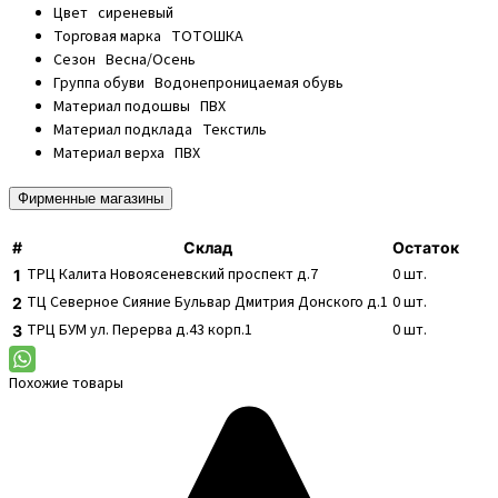
Цвет
сиреневый
Торговая марка
ТОТОШКА
Сезон
Весна/Осень
Группа обуви
Водонепроницаемая обувь
Материал подошвы
ПВХ
Материал подклада
Текстиль
Материал верха
ПВХ
Фирменные магазины
#
Склад
Остаток
ТРЦ Калита
Новоясеневский проспект д.7
0
шт.
1
ТЦ Северное Сияние
Бульвар Дмитрия Донского д.1
0
шт.
2
ТРЦ БУМ
ул. Перерва д.43 корп.1
0
шт.
3
Похожие товары