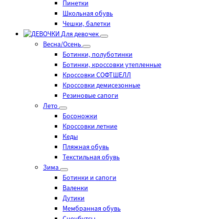
Пинетки
Школьная обувь
Чешки, балетки
Для девочек
Весна/Осень
Ботинки, полуботинки
Ботинки, кроссовки утепленные
Кроссовки СОФТШЕЛЛ
Кроссовки демисезонные
Резиновые сапоги
Лето
Босоножки
Кроссовки летние
Кеды
Пляжная обувь
Текстильная обувь
Зима
Ботинки и сапоги
Валенки
Дутики
Мембранная обувь