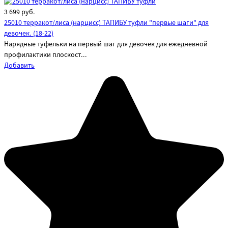
3 699
руб.
25010 терракот/лиса (нарцисс) ТАПИБУ туфли "первые шаги" для
девочек. (18-22)
Нарядные туфельки на первый шаг для девочек для ежедневной
профилактики плоскост...
Добавить