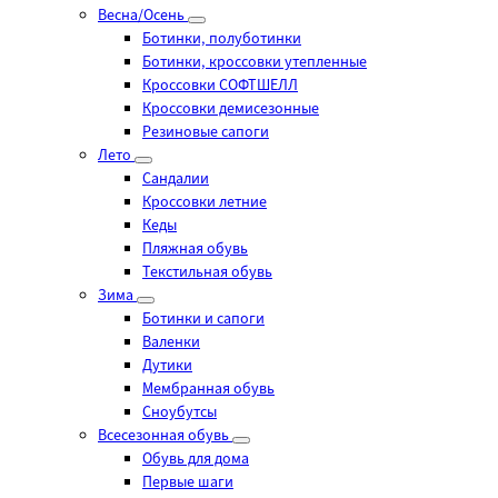
Весна/Осень
Ботинки, полуботинки
Ботинки, кроссовки утепленные
Кроссовки СОФТШЕЛЛ
Кроссовки демисезонные
Резиновые сапоги
Лето
Cандалии
Кроссовки летние
Кеды
Пляжная обувь
Текстильная обувь
Зима
Ботинки и сапоги
Валенки
Дутики
Мембранная обувь
Сноубутсы
Всесезонная обувь
Обувь для дома
Первые шаги