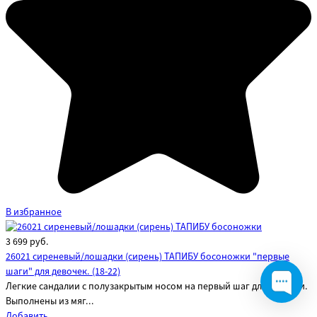
В избранное
3 699
руб.
26021 сиреневый/лошадки (сирень) ТАПИБУ босоножки "первые
шаги" для девочек. (18-22)
Легкие сандалии с полузакрытым носом на первый шаг для девочки.
Выполнены из мяг...
Добавить