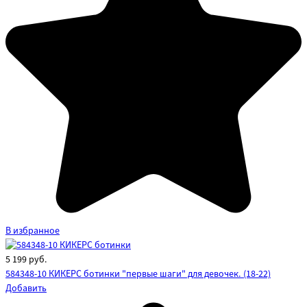
В избранное
5 199
руб.
584348-10 КИКЕРС ботинки "первые шаги" для девочек. (18-22)
Добавить