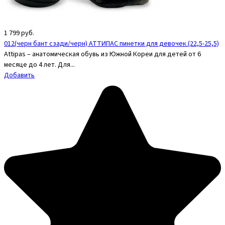
1 799
руб.
012(черн бант сзади/черн) АТТИПАС пинетки для девочек.(22,5-25,5)
Attipas – анатомическая обувь из Южной Кореи для детей от 6
месяце до 4 лет. Для...
Добавить