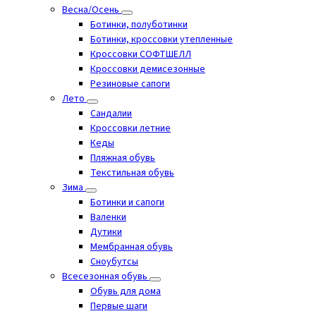
Весна/Осень
Ботинки, полуботинки
Ботинки, кроссовки утепленные
Кроссовки СОФТШЕЛЛ
Кроссовки демисезонные
Резиновые сапоги
Лето
Cандалии
Кроссовки летние
Кеды
Пляжная обувь
Текстильная обувь
Зима
Ботинки и сапоги
Валенки
Дутики
Мембранная обувь
Сноубутсы
Всесезонная обувь
Обувь для дома
Первые шаги