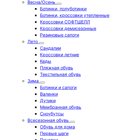
Весна/Осень
Ботинки, полуботинки
Ботинки, кроссовки утепленные
Кроссовки СОФТШЕЛЛ
Кроссовки демисезонные
Резиновые сапоги
Лето
Cандалии
Кроссовки летние
Кеды
Пляжная обувь
Текстильная обувь
Зима
Ботинки и сапоги
Валенки
Дутики
Мембранная обувь
Сноубутсы
Всесезонная обувь
Обувь для дома
Первые шаги
Пинетки