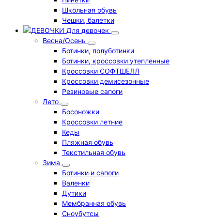
Школьная обувь
Чешки, балетки
Для девочек
Весна/Осень
Ботинки, полуботинки
Ботинки, кроссовки утепленные
Кроссовки СОФТШЕЛЛ
Кроссовки демисезонные
Резиновые сапоги
Лето
Босоножки
Кроссовки летние
Кеды
Пляжная обувь
Текстильная обувь
Зима
Ботинки и сапоги
Валенки
Дутики
Мембранная обувь
Сноубутсы