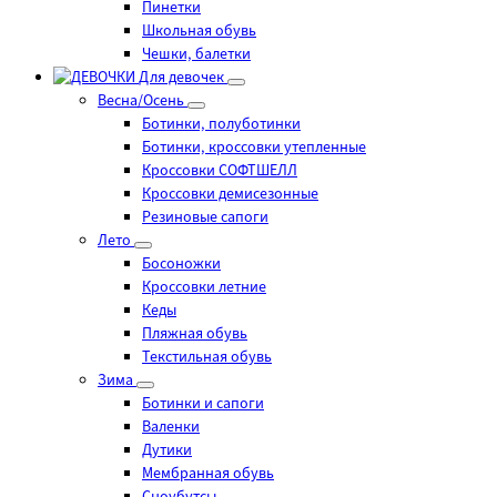
Пинетки
Школьная обувь
Чешки, балетки
Для девочек
Весна/Осень
Ботинки, полуботинки
Ботинки, кроссовки утепленные
Кроссовки СОФТШЕЛЛ
Кроссовки демисезонные
Резиновые сапоги
Лето
Босоножки
Кроссовки летние
Кеды
Пляжная обувь
Текстильная обувь
Зима
Ботинки и сапоги
Валенки
Дутики
Мембранная обувь