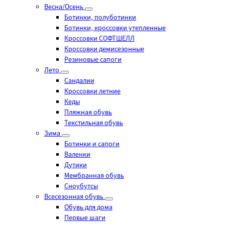
Весна/Осень
Ботинки, полуботинки
Ботинки, кроссовки утепленные
Кроссовки СОФТШЕЛЛ
Кроссовки демисезонные
Резиновые сапоги
Лето
Cандалии
Кроссовки летние
Кеды
Пляжная обувь
Текстильная обувь
Зима
Ботинки и сапоги
Валенки
Дутики
Мембранная обувь
Сноубутсы
Всесезонная обувь
Обувь для дома
Первые шаги