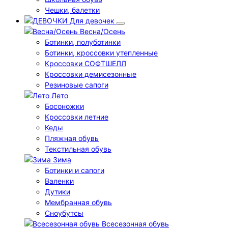
Чешки, балетки
Для девочек
Весна/Осень
Ботинки, полуботинки
Ботинки, кроссовки утепленные
Кроссовки СОФТШЕЛЛ
Кроссовки демисезонные
Резиновые сапоги
Лето
Босоножки
Кроссовки летние
Кеды
Пляжная обувь
Текстильная обувь
Зима
Ботинки и сапоги
Валенки
Дутики
Мембранная обувь
Сноубутсы
Всесезонная обувь