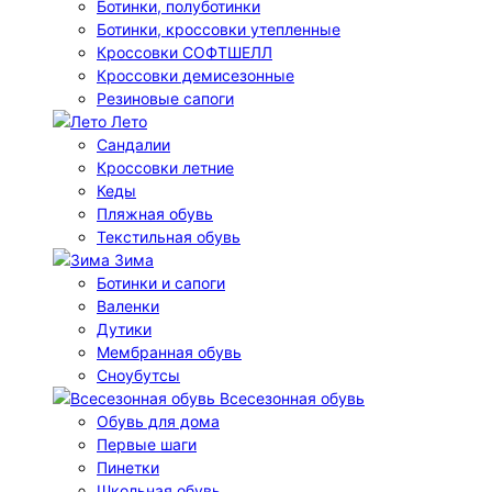
Ботинки, полуботинки
Ботинки, кроссовки утепленные
Кроссовки СОФТШЕЛЛ
Кроссовки демисезонные
Резиновые сапоги
Лето
Cандалии
Кроссовки летние
Кеды
Пляжная обувь
Текстильная обувь
Зима
Ботинки и сапоги
Валенки
Дутики
Мембранная обувь
Сноубутсы
Всесезонная обувь
Обувь для дома
Первые шаги
Пинетки
Школьная обувь