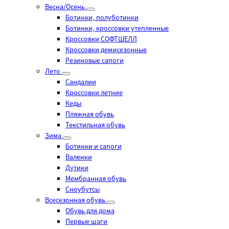
Весна/Осень
Ботинки, полуботинки
Ботинки, кроссовки утепленные
Кроссовки СОФТШЕЛЛ
Кроссовки демисезонные
Резиновые сапоги
Лето
Cандалии
Кроссовки летние
Кеды
Пляжная обувь
Текстильная обувь
Зима
Ботинки и сапоги
Валенки
Дутики
Мембранная обувь
Сноубутсы
Всесезонная обувь
Обувь для дома
Первые шаги