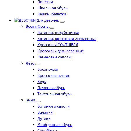
Пинетки
Школьная обувь
Чешки, балетки
Для девочек
Весна/Осень
Ботинки, полуботинки
Ботинки, кроссовки утепленные
Кроссовки СОФТШЕЛЛ
Кроссовки демисезонные
Резиновые сапоги
Лето
Босоножки
Кроссовки летние
Кеды
Пляжная обувь
Текстильная обувь
Зима
Ботинки и сапоги
Валенки
Дутики
Мембранная обувь