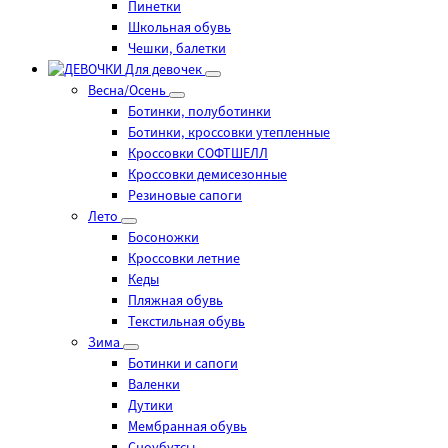
Пинетки
Школьная обувь
Чешки, балетки
Для девочек
Весна/Осень
Ботинки, полуботинки
Ботинки, кроссовки утепленные
Кроссовки СОФТШЕЛЛ
Кроссовки демисезонные
Резиновые сапоги
Лето
Босоножки
Кроссовки летние
Кеды
Пляжная обувь
Текстильная обувь
Зима
Ботинки и сапоги
Валенки
Дутики
Мембранная обувь