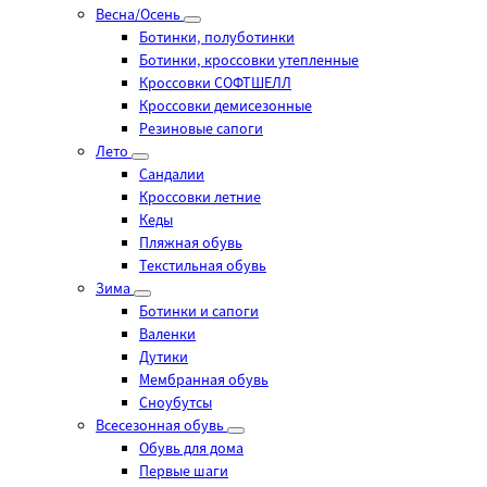
Весна/Осень
Ботинки, полуботинки
Ботинки, кроссовки утепленные
Кроссовки СОФТШЕЛЛ
Кроссовки демисезонные
Резиновые сапоги
Лето
Cандалии
Кроссовки летние
Кеды
Пляжная обувь
Текстильная обувь
Зима
Ботинки и сапоги
Валенки
Дутики
Мембранная обувь
Сноубутсы
Всесезонная обувь
Обувь для дома
Первые шаги