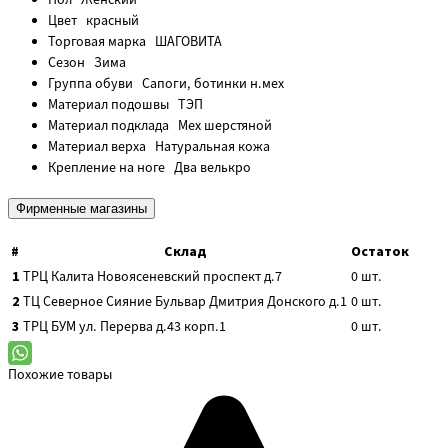
Цвет
красный
Торговая марка
ШАГОВИТА
Сезон
Зима
Группа обуви
Сапоги, ботинки н.мех
Материал подошвы
ТЭП
Материал подклада
Мех шерстяной
Материал верха
Натуральная кожа
Крепление на ноге
Два велькро
Фирменные магазины
#
Склад
Остаток
1
ТРЦ Калита
Новоясеневский проспект д.7
0
шт.
2
ТЦ Северное Сияние
Бульвар Дмитрия Донского д.1
0
шт.
3
ТРЦ БУМ
ул. Перерва д.43 корп.1
0
шт.
Похожие товары