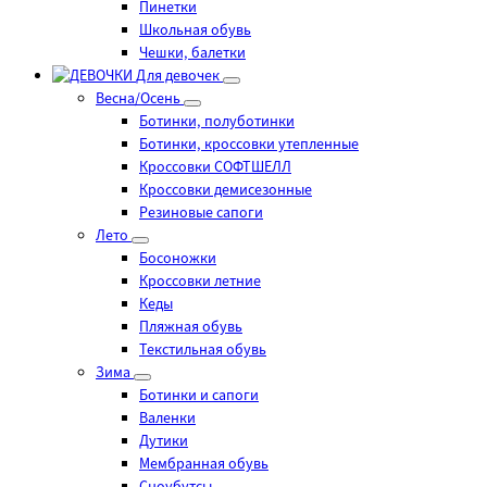
Пинетки
Школьная обувь
Чешки, балетки
Для девочек
Весна/Осень
Ботинки, полуботинки
Ботинки, кроссовки утепленные
Кроссовки СОФТШЕЛЛ
Кроссовки демисезонные
Резиновые сапоги
Лето
Босоножки
Кроссовки летние
Кеды
Пляжная обувь
Текстильная обувь
Зима
Ботинки и сапоги
Валенки
Дутики
Мембранная обувь