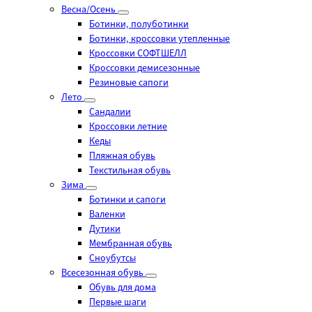
Весна/Осень
Ботинки, полуботинки
Ботинки, кроссовки утепленные
Кроссовки СОФТШЕЛЛ
Кроссовки демисезонные
Резиновые сапоги
Лето
Cандалии
Кроссовки летние
Кеды
Пляжная обувь
Текстильная обувь
Зима
Ботинки и сапоги
Валенки
Дутики
Мембранная обувь
Сноубутсы
Всесезонная обувь
Обувь для дома
Первые шаги