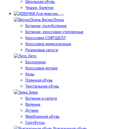
Школьная обувь
Чешки, балетки
Для девочек
Весна/Осень
Ботинки, полуботинки
Ботинки, кроссовки утепленные
Кроссовки СОФТШЕЛЛ
Кроссовки демисезонные
Резиновые сапоги
Лето
Босоножки
Кроссовки летние
Кеды
Пляжная обувь
Текстильная обувь
Зима
Ботинки и сапоги
Валенки
Дутики
Мембранная обувь
Сноубутсы
Всесезонная обувь