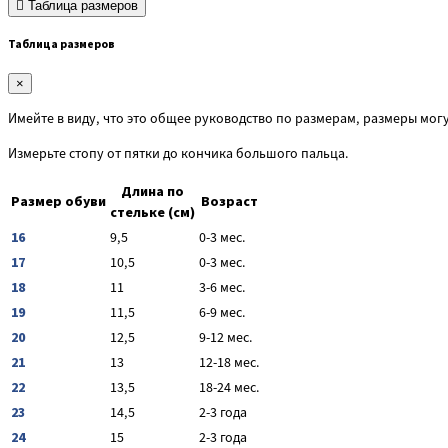
Таблица размеров
Таблица размеров
×
Имейте в виду, что это общее руководство по размерам, размеры могу
Измерьте стопу от пятки до кончика большого пальца.
Длина по
Размер обуви
Возраст
стельке (см)
16
9,5
0-3 мес.
17
10,5
0-3 мес.
18
11
3-6 мес.
19
11,5
6-9 мес.
20
12,5
9-12 мес.
21
13
12-18 мес.
22
13,5
18-24 мес.
23
14,5
2-3 года
24
15
2-3 года