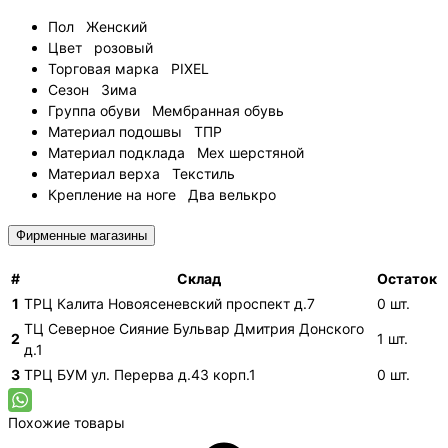
Пол
Женский
Цвет
розовый
Торговая марка
PIXEL
Сезон
Зима
Группа обуви
Мембранная обувь
Материал подошвы
ТПР
Материал подклада
Мех шерстяной
Материал верха
Текстиль
Крепление на ноге
Два велькро
Фирменные магазины
#
Склад
Остаток
1
ТРЦ Калита
Новоясеневский проспект д.7
0
шт.
ТЦ Северное Сияние
Бульвар Дмитрия Донского
2
1
шт.
д.1
3
ТРЦ БУМ
ул. Перерва д.43 корп.1
0
шт.
Похожие товары