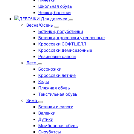
Школьная обувь
Чешки, балетки
Для девочек
Весна/Осень
Ботинки, полуботинки
Ботинки, кроссовки утепленные
Кроссовки СОФТШЕЛЛ
Кроссовки демисезонные
Резиновые сапоги
Лето
Босоножки
Кроссовки летние
Кеды
Пляжная обувь
Текстильная обувь
Зима
Ботинки и сапоги
Валенки
Дутики
Мембранная обувь
Сноубутсы