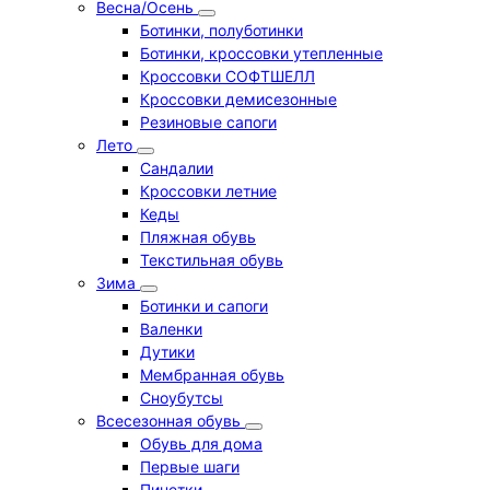
Весна/Осень
Ботинки, полуботинки
Ботинки, кроссовки утепленные
Кроссовки СОФТШЕЛЛ
Кроссовки демисезонные
Резиновые сапоги
Лето
Cандалии
Кроссовки летние
Кеды
Пляжная обувь
Текстильная обувь
Зима
Ботинки и сапоги
Валенки
Дутики
Мембранная обувь
Сноубутсы
Всесезонная обувь
Обувь для дома
Первые шаги
Пинетки