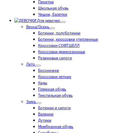
Пинетки
Школьная обувь
Чешки, балетки
Для девочек
Весна/Осень
Ботинки, полуботинки
Ботинки, кроссовки утепленные
Кроссовки СОФТШЕЛЛ
Кроссовки демисезонные
Резиновые сапоги
Лето
Босоножки
Кроссовки летние
Кеды
Пляжная обувь
Текстильная обувь
Зима
Ботинки и сапоги
Валенки
Дутики
Мембранная обувь