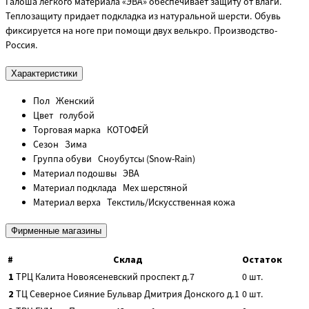
Галоша лёгкого материала «ЭВА» обеспечивает защиту от влаги.
Теплозащиту придает подкладка из натуральной шерсти. Обувь
фиксируется на ноге при помощи двух велькро. Производство-
Россия.
Характеристики
Пол
Женский
Цвет
голубой
Торговая марка
КОТОФЕЙ
Сезон
Зима
Группа обуви
Сноубутсы (Snow-Rain)
Материал подошвы
ЭВА
Материал подклада
Мех шерстяной
Материал верха
Текстиль/Искусственная кожа
Фирменные магазины
#
Склад
Остаток
1
ТРЦ Калита
Новоясеневский проспект д.7
0
шт.
2
ТЦ Северное Сияние
Бульвар Дмитрия Донского д.1
0
шт.