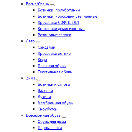
Весна/Осень
Ботинки, полуботинки
Ботинки, кроссовки утепленные
Кроссовки СОФТШЕЛЛ
Кроссовки демисезонные
Резиновые сапоги
Лето
Cандалии
Кроссовки летние
Кеды
Пляжная обувь
Текстильная обувь
Зима
Ботинки и сапоги
Валенки
Дутики
Мембранная обувь
Сноубутсы
Всесезонная обувь
Обувь для дома
Первые шаги