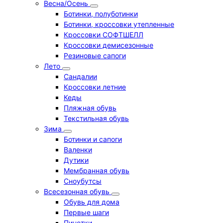
Весна/Осень
Ботинки, полуботинки
Ботинки, кроссовки утепленные
Кроссовки СОФТШЕЛЛ
Кроссовки демисезонные
Резиновые сапоги
Лето
Cандалии
Кроссовки летние
Кеды
Пляжная обувь
Текстильная обувь
Зима
Ботинки и сапоги
Валенки
Дутики
Мембранная обувь
Сноубутсы
Всесезонная обувь
Обувь для дома
Первые шаги
Пинетки