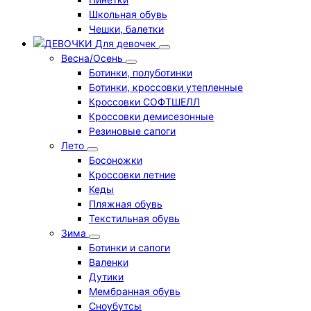
Школьная обувь
Чешки, балетки
Для девочек
Весна/Осень
Ботинки, полуботинки
Ботинки, кроссовки утепленные
Кроссовки СОФТШЕЛЛ
Кроссовки демисезонные
Резиновые сапоги
Лето
Босоножки
Кроссовки летние
Кеды
Пляжная обувь
Текстильная обувь
Зима
Ботинки и сапоги
Валенки
Дутики
Мембранная обувь
Сноубутсы