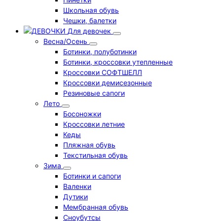
Школьная обувь
Чешки, балетки
Для девочек
Весна/Осень
Ботинки, полуботинки
Ботинки, кроссовки утепленные
Кроссовки СОФТШЕЛЛ
Кроссовки демисезонные
Резиновые сапоги
Лето
Босоножки
Кроссовки летние
Кеды
Пляжная обувь
Текстильная обувь
Зима
Ботинки и сапоги
Валенки
Дутики
Мембранная обувь
Сноубутсы