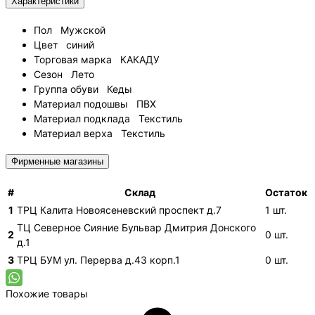
Характеристики
Пол
Мужской
Цвет
синий
Торговая марка
КАКАДУ
Сезон
Лето
Группа обуви
Кеды
Материал подошвы
ПВХ
Материал подклада
Текстиль
Материал верха
Текстиль
Фирменные магазины
#
Склад
Остаток
1
ТРЦ Калита
Новоясеневский проспект д.7
1
шт.
ТЦ Северное Сияние
Бульвар Дмитрия Донского
2
0
шт.
д.1
3
ТРЦ БУМ
ул. Перерва д.43 корп.1
0
шт.
Похожие товары