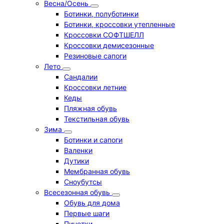
Весна/Осень
Ботинки, полуботинки
Ботинки, кроссовки утепленные
Кроссовки СОФТШЕЛЛ
Кроссовки демисезонные
Резиновые сапоги
Лето
Cандалии
Кроссовки летние
Кеды
Пляжная обувь
Текстильная обувь
Зима
Ботинки и сапоги
Валенки
Дутики
Мембранная обувь
Сноубутсы
Всесезонная обувь
Обувь для дома
Первые шаги
Пинетки