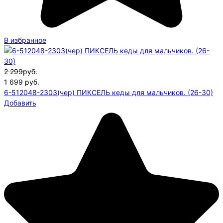
В избранное
2 299руб.
1 699
руб.
6-512048-2303(чер) ПИКСЕЛЬ кеды для мальчиков. (26-30)
Добавить