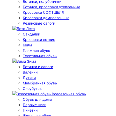
Ботинки, полуботинки
Ботинки, кроссовки утепленные
Кроссовки СОФТШЕЛЛ
Кроссовки демисезонные
Резиновые сапоги
Лето
Cандалии
Кроссовки летние
Кеды
Пляжная обувь
Текстильная обувь
Зима
Ботинки и сапоги
Валенки
Дутики
Мембранная обувь
Сноубутсы
Всесезонная обувь
Обувь для дома
Первые шаги
Пинетки
Школьная обувь