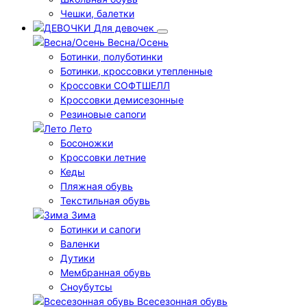
Чешки, балетки
Для девочек
Весна/Осень
Ботинки, полуботинки
Ботинки, кроссовки утепленные
Кроссовки СОФТШЕЛЛ
Кроссовки демисезонные
Резиновые сапоги
Лето
Босоножки
Кроссовки летние
Кеды
Пляжная обувь
Текстильная обувь
Зима
Ботинки и сапоги
Валенки
Дутики
Мембранная обувь
Сноубутсы
Всесезонная обувь