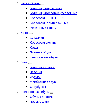
Весна/Осень
Ботинки, полуботинки
Ботинки, кроссовки утепленные
Кроссовки СОФТШЕЛЛ
Кроссовки демисезонные
Резиновые сапоги
Лето
Cандалии
Кроссовки летние
Кеды
Пляжная обувь
Текстильная обувь
Зима
Ботинки и сапоги
Валенки
Дутики
Мембранная обувь
Сноубутсы
Всесезонная обувь
Обувь для дома
Первые шаги