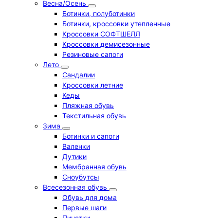
Весна/Осень
Ботинки, полуботинки
Ботинки, кроссовки утепленные
Кроссовки СОФТШЕЛЛ
Кроссовки демисезонные
Резиновые сапоги
Лето
Cандалии
Кроссовки летние
Кеды
Пляжная обувь
Текстильная обувь
Зима
Ботинки и сапоги
Валенки
Дутики
Мембранная обувь
Сноубутсы
Всесезонная обувь
Обувь для дома
Первые шаги
Пинетки