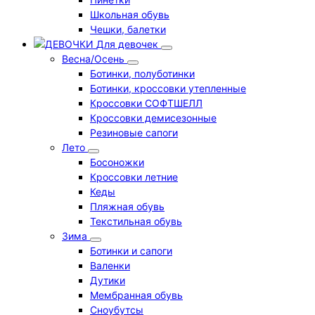
Школьная обувь
Чешки, балетки
Для девочек
Весна/Осень
Ботинки, полуботинки
Ботинки, кроссовки утепленные
Кроссовки СОФТШЕЛЛ
Кроссовки демисезонные
Резиновые сапоги
Лето
Босоножки
Кроссовки летние
Кеды
Пляжная обувь
Текстильная обувь
Зима
Ботинки и сапоги
Валенки
Дутики
Мембранная обувь
Сноубутсы