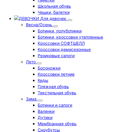
Школьная обувь
Чешки, балетки
Для девочек
Весна/Осень
Ботинки, полуботинки
Ботинки, кроссовки утепленные
Кроссовки СОФТШЕЛЛ
Кроссовки демисезонные
Резиновые сапоги
Лето
Босоножки
Кроссовки летние
Кеды
Пляжная обувь
Текстильная обувь
Зима
Ботинки и сапоги
Валенки
Дутики
Мембранная обувь
Сноубутсы