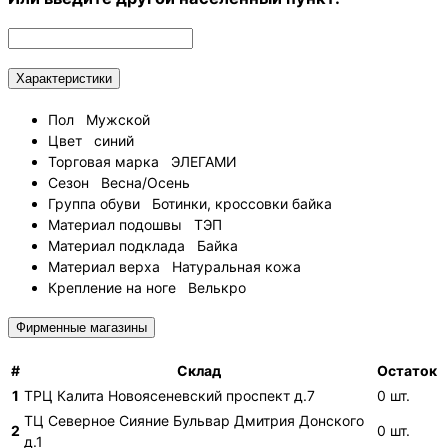
Характеристики
Пол
Мужской
Цвет
синий
Торговая марка
ЭЛЕГАМИ
Сезон
Весна/Осень
Группа обуви
Ботинки, кроссовки байка
Материал подошвы
ТЭП
Материал подклада
Байка
Материал верха
Натуральная кожа
Крепление на ноге
Велькро
Фирменные магазины
#
Склад
Остаток
1
ТРЦ Калита
Новоясеневский проспект д.7
0
шт.
ТЦ Северное Сияние
Бульвар Дмитрия Донского
2
0
шт.
д.1