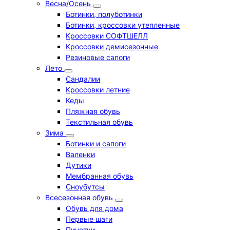
Весна/Осень
Ботинки, полуботинки
Ботинки, кроссовки утепленные
Кроссовки СОФТШЕЛЛ
Кроссовки демисезонные
Резиновые сапоги
Лето
Cандалии
Кроссовки летние
Кеды
Пляжная обувь
Текстильная обувь
Зима
Ботинки и сапоги
Валенки
Дутики
Мембранная обувь
Сноубутсы
Всесезонная обувь
Обувь для дома
Первые шаги
Пинетки