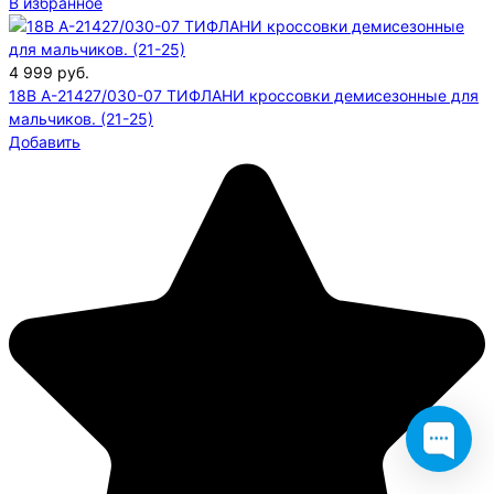
В избранное
4 999
руб.
18B A-21427/030-07 ТИФЛАНИ кроссовки демисезонные для
мальчиков. (21-25)
Добавить