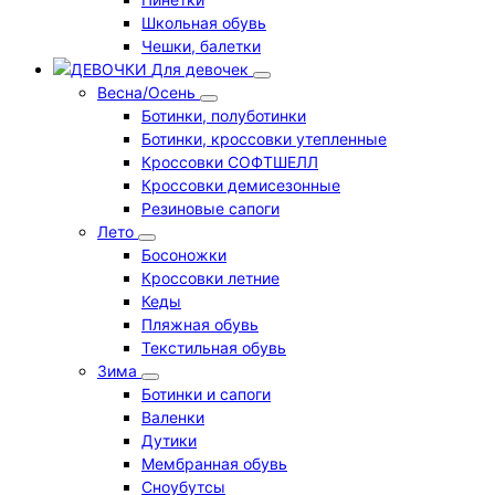
Школьная обувь
Чешки, балетки
Для девочек
Весна/Осень
Ботинки, полуботинки
Ботинки, кроссовки утепленные
Кроссовки СОФТШЕЛЛ
Кроссовки демисезонные
Резиновые сапоги
Лето
Босоножки
Кроссовки летние
Кеды
Пляжная обувь
Текстильная обувь
Зима
Ботинки и сапоги
Валенки
Дутики
Мембранная обувь
Сноубутсы