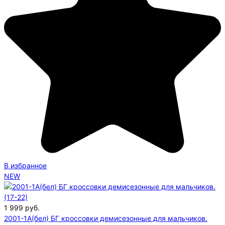
В избранное
NEW
1 999
руб.
2001-1A(бел) БГ кроссовки демисезонные для мальчиков.