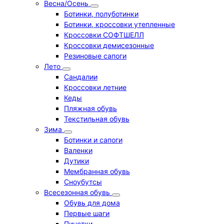
Весна/Осень
Ботинки, полуботинки
Ботинки, кроссовки утепленные
Кроссовки СОФТШЕЛЛ
Кроссовки демисезонные
Резиновые сапоги
Лето
Cандалии
Кроссовки летние
Кеды
Пляжная обувь
Текстильная обувь
Зима
Ботинки и сапоги
Валенки
Дутики
Мембранная обувь
Сноубутсы
Всесезонная обувь
Обувь для дома
Первые шаги
Пинетки