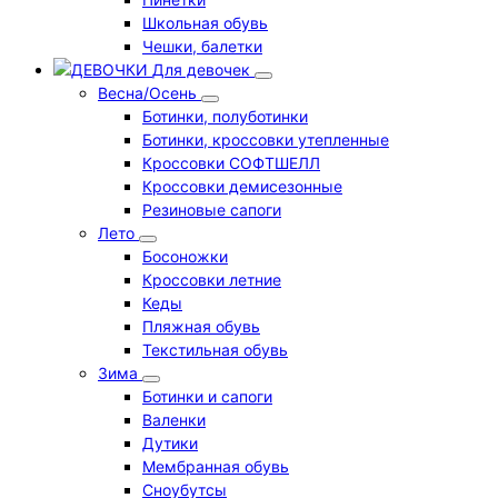
Школьная обувь
Чешки, балетки
Для девочек
Весна/Осень
Ботинки, полуботинки
Ботинки, кроссовки утепленные
Кроссовки СОФТШЕЛЛ
Кроссовки демисезонные
Резиновые сапоги
Лето
Босоножки
Кроссовки летние
Кеды
Пляжная обувь
Текстильная обувь
Зима
Ботинки и сапоги
Валенки
Дутики
Мембранная обувь
Сноубутсы