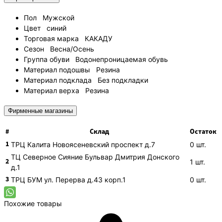
Пол
Мужской
Цвет
синий
Торговая марка
КАКАДУ
Сезон
Весна/Осень
Группа обуви
Водонепроницаемая обувь
Материал подошвы
Резина
Материал подклада
Без подкладки
Материал верха
Резина
Фирменные магазины
#
Склад
Остаток
1
ТРЦ Калита
Новоясеневский проспект д.7
0
шт.
ТЦ Северное Сияние
Бульвар Дмитрия Донского
2
1
шт.
д.1
3
ТРЦ БУМ
ул. Перерва д.43 корп.1
0
шт.
Похожие товары