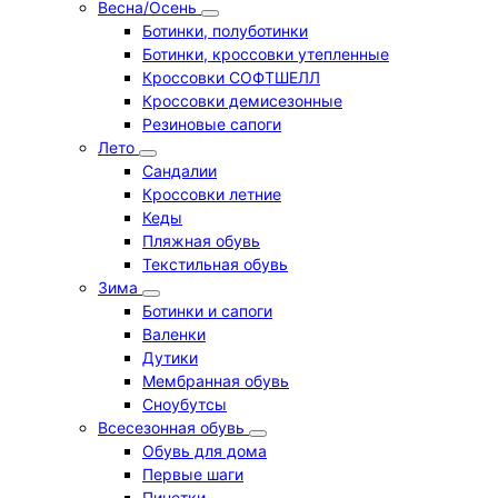
Весна/Осень
Ботинки, полуботинки
Ботинки, кроссовки утепленные
Кроссовки СОФТШЕЛЛ
Кроссовки демисезонные
Резиновые сапоги
Лето
Cандалии
Кроссовки летние
Кеды
Пляжная обувь
Текстильная обувь
Зима
Ботинки и сапоги
Валенки
Дутики
Мембранная обувь
Сноубутсы
Всесезонная обувь
Обувь для дома
Первые шаги
Пинетки