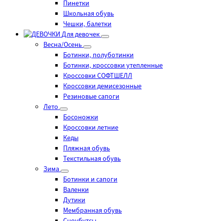
Пинетки
Школьная обувь
Чешки, балетки
Для девочек
Весна/Осень
Ботинки, полуботинки
Ботинки, кроссовки утепленные
Кроссовки СОФТШЕЛЛ
Кроссовки демисезонные
Резиновые сапоги
Лето
Босоножки
Кроссовки летние
Кеды
Пляжная обувь
Текстильная обувь
Зима
Ботинки и сапоги
Валенки
Дутики
Мембранная обувь