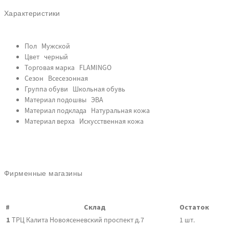
Характеристики
Пол
Мужской
Цвет
черный
Торговая марка
FLAMINGO
Сезон
Всесезонная
Группа обуви
Школьная обувь
Материал подошвы
ЭВА
Материал подклада
Натуральная кожа
Материал верха
Искусственная кожа
Фирменные магазины
#
Склад
Остаток
1
ТРЦ Калита
Новоясеневский проспект д.7
1
шт.