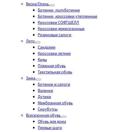
Весна/Осень
Ботинки, полуботинки
Ботинки, кроссовки утепленные
Кроссовки СОФТШЕЛЛ
Кроссовки демисезонные
Резиновые сапоги
Лето
Cандалии
Кроссовки летние
Кеды
Пляжная обувь
Текстильная обувь
Зима
Ботинки и сапоги
Валенки
Дутики
Мембранная обувь
Сноубутсы
Всесезонная обувь
Обувь для дома
Первые шаги