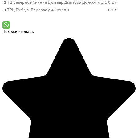
2
ТЦ Северное Сияние
Бульвар Дмитрия Донского д.1
0
шт.
3
ТРЦ БУМ
ул. Перерва д.43 корп.1
0
шт.
Похожие товары