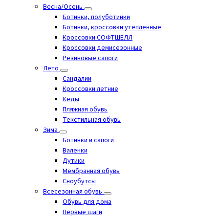
Весна/Осень
Ботинки, полуботинки
Ботинки, кроссовки утепленные
Кроссовки СОФТШЕЛЛ
Кроссовки демисезонные
Резиновые сапоги
Лето
Cандалии
Кроссовки летние
Кеды
Пляжная обувь
Текстильная обувь
Зима
Ботинки и сапоги
Валенки
Дутики
Мембранная обувь
Сноубутсы
Всесезонная обувь
Обувь для дома
Первые шаги