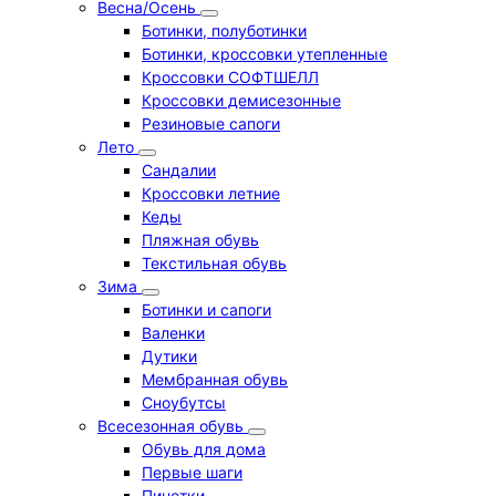
Весна/Осень
Ботинки, полуботинки
Ботинки, кроссовки утепленные
Кроссовки СОФТШЕЛЛ
Кроссовки демисезонные
Резиновые сапоги
Лето
Cандалии
Кроссовки летние
Кеды
Пляжная обувь
Текстильная обувь
Зима
Ботинки и сапоги
Валенки
Дутики
Мембранная обувь
Сноубутсы
Всесезонная обувь
Обувь для дома
Первые шаги
Пинетки