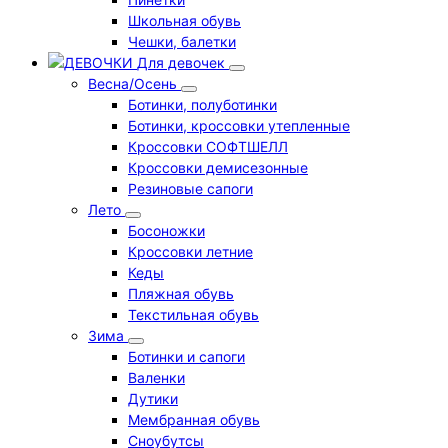
Школьная обувь
Чешки, балетки
Для девочек
Весна/Осень
Ботинки, полуботинки
Ботинки, кроссовки утепленные
Кроссовки СОФТШЕЛЛ
Кроссовки демисезонные
Резиновые сапоги
Лето
Босоножки
Кроссовки летние
Кеды
Пляжная обувь
Текстильная обувь
Зима
Ботинки и сапоги
Валенки
Дутики
Мембранная обувь
Сноубутсы