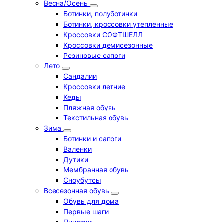
Весна/Осень
Ботинки, полуботинки
Ботинки, кроссовки утепленные
Кроссовки СОФТШЕЛЛ
Кроссовки демисезонные
Резиновые сапоги
Лето
Cандалии
Кроссовки летние
Кеды
Пляжная обувь
Текстильная обувь
Зима
Ботинки и сапоги
Валенки
Дутики
Мембранная обувь
Сноубутсы
Всесезонная обувь
Обувь для дома
Первые шаги
Пинетки