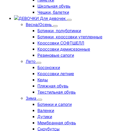
Школьная обувь
Чешки, балетки
Для девочек
Весна/Осень
Ботинки, полуботинки
Ботинки, кроссовки утепленные
Кроссовки СОФТШЕЛЛ
Кроссовки демисезонные
Резиновые сапоги
Лето
Босоножки
Кроссовки летние
Кеды
Пляжная обувь
Текстильная обувь
Зима
Ботинки и сапоги
Валенки
Дутики
Мембранная обувь
Сноубутсы