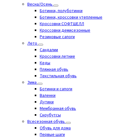
Весна/Осень
Ботинки, полуботинки
Ботинки, кроссовки утепленные
Кроссовки СОФТШЕЛЛ
Кроссовки демисезонные
Резиновые сапоги
Лето
Cандалии
Кроссовки летние
Кеды
Пляжная обувь
Текстильная обувь
Зима
Ботинки и сапоги
Валенки
Дутики
Мембранная обувь
Сноубутсы
Всесезонная обувь
Обувь для дома
Первые шаги