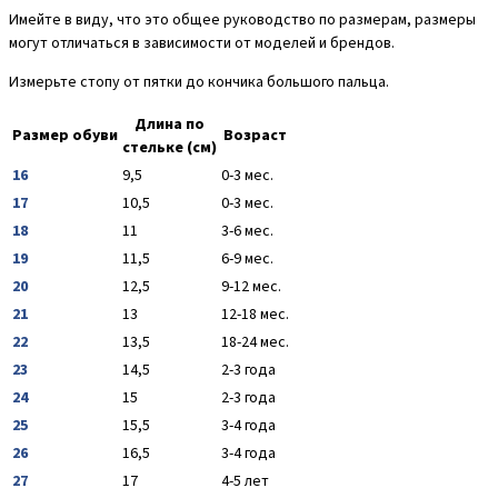
Имейте в виду, что это общее руководство по размерам, размеры
могут отличаться в зависимости от моделей и брендов.
Измерьте стопу от пятки до кончика большого пальца.
Длина по
Размер обуви
Возраст
стельке (см)
16
9,5
0-3 мес.
17
10,5
0-3 мес.
18
11
3-6 мес.
19
11,5
6-9 мес.
20
12,5
9-12 мес.
21
13
12-18 мес.
22
13,5
18-24 мес.
23
14,5
2-3 года
24
15
2-3 года
25
15,5
3-4 года
26
16,5
3-4 года
27
17
4-5 лет