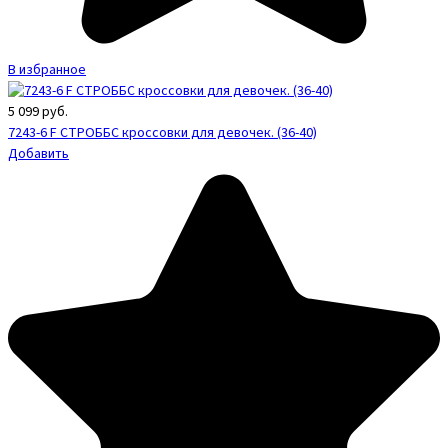
В избранное
5 099
руб.
7243-6 F СТРОББС кроссовки для девочек. (36-40)
Добавить